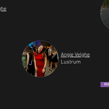
ghe
Angie Velghe
Lustrum
Kli