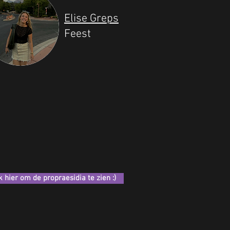
Elise Greps
Feest
k hier om de propraesidia te zien :)