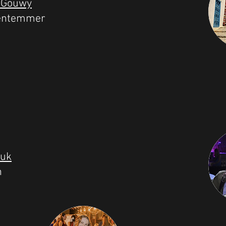
 Gouwy
entemmer
duk
n