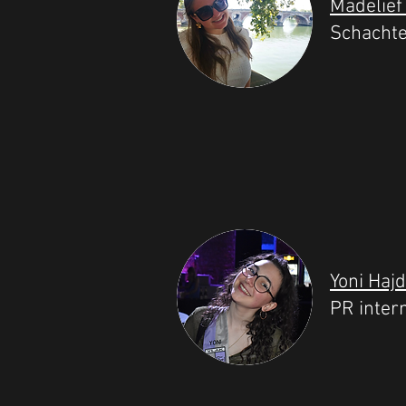
Madelief
Schacht
Yoni Haj
PR inter