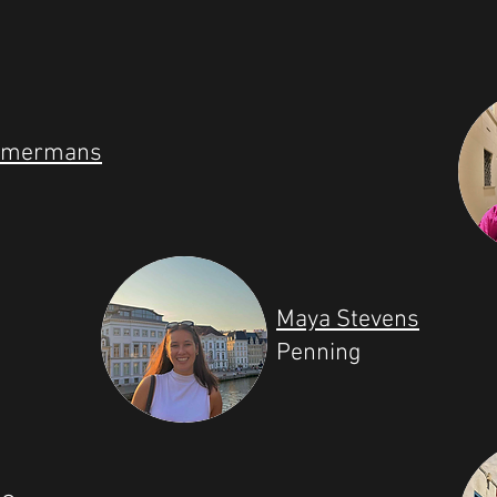
mmermans
Maya Stevens
Penning