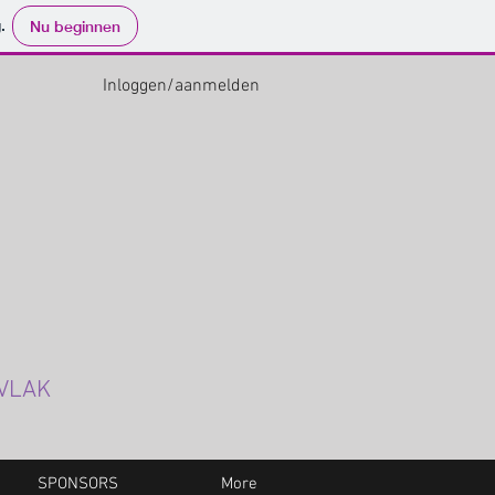
.
Nu beginnen
Inloggen/aanmelden
s VLAK
SPONSORS
More